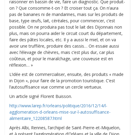
raisonner en bassin de vie, faire un diagnostic. Que produit-
on ? Que consomme-t-on ? Et croiser tout ça. On n’aura
pas de bananes ni de mandarines, mais sur les produits de
base, type œufs, lait, céréales, pour commencer, c’est
possible. On ne produira pas tout le lait des Dijonnais non
plus, mais on pourra aider le circuit court du département,
faire des pâtes locales, etc. Il y a aussi le miel, et on va
avoir une truffière, produire des cassis… On essaie aussi
avec l’élevage de chèvres, mais c’est plus dur, car plus
coûteux, et pour le maraîchage, une couveuse est en
réflexion… »
L’idée est de commercialiser, ensuite, des produits « made
in Dijon », pour faire de la promotion touristique. C’est
l’autosuffisance vue comme un cercle vertueux.
Un article signé Florent Buisson.
http://www.larep.fr/orleans/politique/2016/12/14/l-
agglomeration-d-orleans-mise-sur-l-autosuffisance-
alimentaire_12208587.html
Après Albi, Rennes, l’archipel de Saint-Pierre-et-Miquelon,
et à présent l’agglomération d’Orléans et la ville de Dijon,