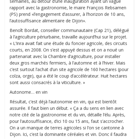
semaines, au détour d’une inauguration ayant un vague
rapport avec la gastronomie, le maire François Rebsamen
(PS) prend «l’engagement d’assurer, à l’horizon de 10 ans,
l’autosuffisance alimentaire de Dijon».
Benoît Bordat, conseiller communautaire (Cap 21), délégué
à l’agriculture périurbaine, travaille aujourd’hui sur le projet.
« L’Inra avait fait une étude du foncier agricole, des circuits
courts, en 2008. On s’est appuyé dessus et on a noué un
partenariat avec la Chambre d’agriculture, pour installer
deux gros marchés fermiers, à l’automne et à l’hiver. Mais
c’est surtout l’achat d’un site agricole de 160 hectares (pour
colza, orge), qui a été le coup d’accélérateur. Huit hectares
sont aussi consacrés à la viticulture. »
Autonome… en vin
Résultat, c’est déjà l’autonomie en vin, qui est bientôt
assurée. Il faut bien un début. « Ça a du sens en lien avec
notre cité de la gastronomie et du vin, détaille l’élu. Après,
pour l’autosuffisance, d’ici 10 ou 15 ans, faut s’accrocher.
On a un manque de terres agricoles si l’on se cantonne à
Dijon. Ici, c’est la dominante céréales et vin. Donc il faudra