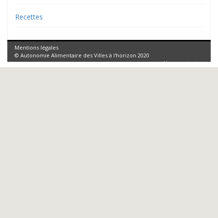
Recettes
Mentions légales
© Autonomie Alimentaire des Villes à l'horizon 2020
Nous contacter