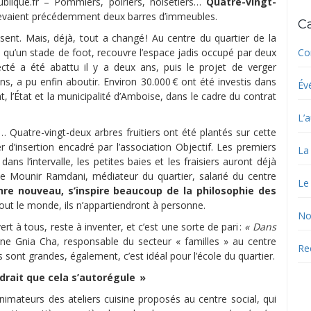
ublique.fr – Pommiers, poiriers, noisetiers…
Quatre-vingt-
élevaient précédemment deux barres d’immeubles.
C
ssent. Mais, déjà, tout a changé ! Au centre du quartier de la
Co
 qu’un stade de foot, recouvre l’espace jadis occupé par deux
cté a été abattu il y a deux ans, puis le projet de verger
ns, a pu enfin aboutir. Environ 30.000 € ont été investis dans
Év
 l’État et la municipalité d’Amboise, dans le cadre du contrat
L’a
s… Quatre-vingt-deux arbres fruitiers ont été plantés sur cette
r d’insertion encadré par l’association Objectif. Les premiers
La
ns l’intervalle, les petites baies et les fraisiers auront déjà
e Mounir Ramdani, médiateur du quartier, salarié du centre
Le
enre nouveau, s’inspire beaucoup de la philosophie des
 tout le monde, ils n’appartiendront à personne.
No
t à tous, reste à inventer, et c’est une sorte de pari :
« Dans
gne Gnia Cha, responsable du secteur « familles » au centre
Re
 sont grandes, également, c’est idéal pour l’école du quartier.
audrait que cela s’autorégule »
 animateurs des ateliers cuisine proposés au centre social, qui