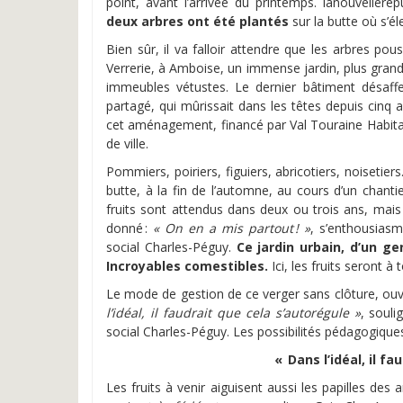
point, avant l’arrivée du printemps.
lanouvellerep
deux arbres ont été plantés
sur la butte où s’
Bien sûr, il va falloir attendre que les arbres pou
Verrerie, à Amboise, un immense jardin, plus grand
immeubles vétustes. Le dernier bâtiment désaffe
partagé, qui mûrissait dans les têtes depuis cinq a
cet aménagement, financé par Val Touraine Habitat,
de ville.
Pommiers, poiriers, figuiers, abricotiers, noisetier
butte, à la fin de l’automne, au cours d’un chantie
fruits sont attendus dans deux ou trois ans, mais da
donné :
« On en a mis partout ! »
, s’enthousiasm
social Charles-Péguy.
Ce jardin urbain, d’un g
Incroyables comestibles.
Ici, les fruits seront à
Le mode de gestion de ce verger sans clôture, ouver
l’idéal, il faudrait que cela s’autorégule »
, souli
social Charles-Péguy. Les possibilités pédagogiques
« Dans l’idéal, il f
Les fruits à venir aiguisent aussi les papilles des