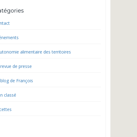
atégories
ntact
énements
utonomie alimentaire des territoires
 revue de presse
 blog de François
n classé
cettes