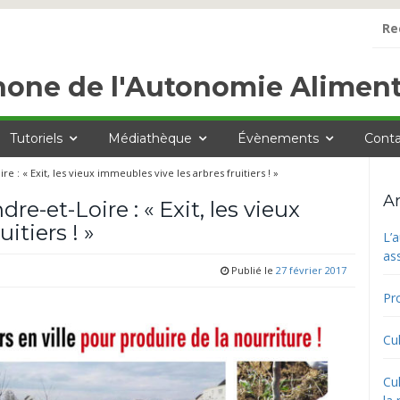
Rech
hone de l'Autonomie Aliment
Tutoriels
Médiathèque
Évènements
Conta
e : « Exit, les vieux immeubles vive les arbres fruitiers ! »
Ar
re-et-Loire : « Exit, les vieux
itiers ! »
L’
as
Publié le
27 février 2017
Pro
Cul
Cul