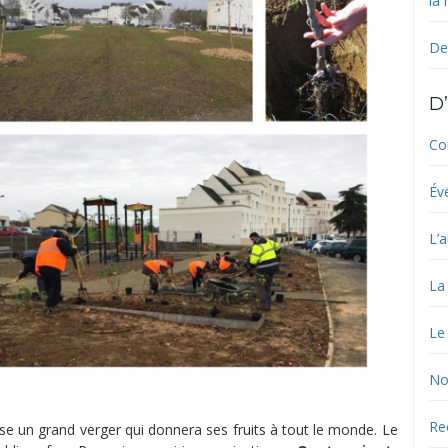
la
De
D’
Co
Év
L’a
La
Le
No
Re
se un grand verger qui donnera ses fruits à tout le monde. Le