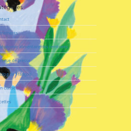
atégories
ntact
énements
utonomie alimentaire des territoires
 revue de presse
 blog de François
n classé
cettes