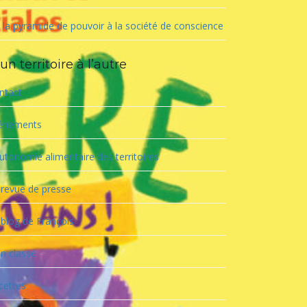
 la pyramide de pouvoir à la société de conscience
un territoire à l’autre
ntact
énements
utonomie alimentaire des territoires
 revue de presse
 blog de François
n classé
cettes