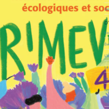
De
D’
Co
Év
L’a
La
Le
No
Re