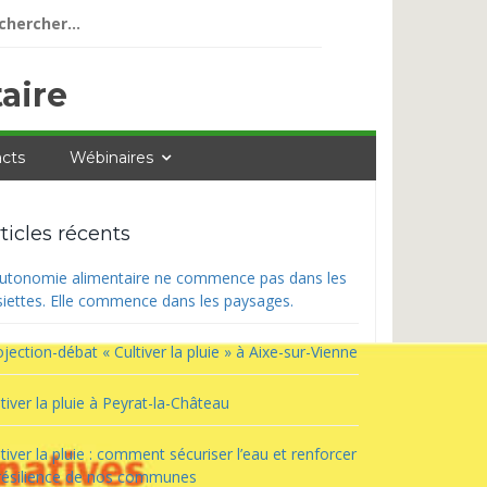
ercher :
aire
cts
Wébinaires
ticles récents
autonomie alimentaire ne commence pas dans les
siettes. Elle commence dans les paysages.
jection-débat « Cultiver la pluie » à Aixe-sur-Vienne
tiver la pluie à Peyrat-la-Château
tiver la pluie : comment sécuriser l’eau et renforcer
 résilience de nos communes