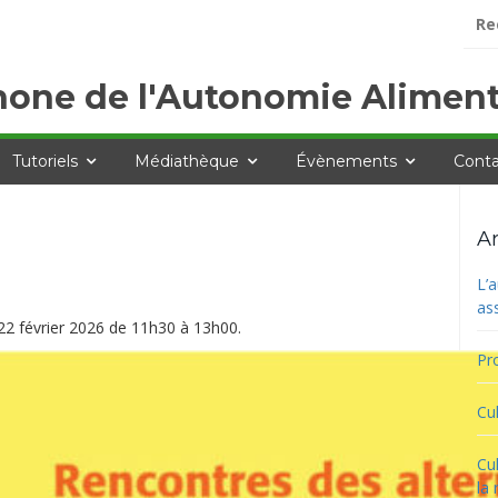
Rech
hone de l'Autonomie Aliment
Tutoriels
Médiathèque
Évènements
Conta
Ar
L’
as
2 février 2026 de 11h30 à 13h00.
Pro
Cul
Cul
la