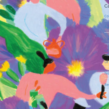
C
Co
Év
L’a
La
Le
No
Re