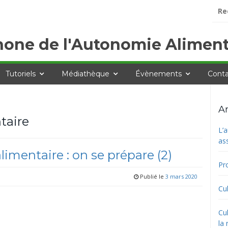
Rech
hone de l'Autonomie Aliment
Tutoriels
Médiathèque
Évènements
Conta
Ar
taire
L’
as
imentaire : on se prépare (2)
Pro
Publié le
3 mars 2020
Cul
ook
tter
Cul
la