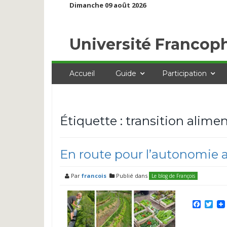
Dimanche 09 août 2026
Université Francop
Accueil
Guide
Participation
Étiquette :
transition alimen
En route pour l’autonomie al
Par
francois
Publié dans
Le blog de François
Faceb
Twi