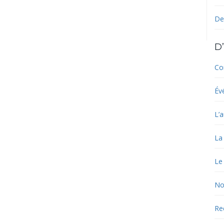
De
D’
Co
Év
L’a
La
Le
No
Re